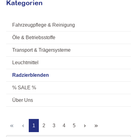
Kategorien
Fahrzeugpflege & Reinigung
Öle & Betriebsstoffe
Transport & Trägersysteme
Leuchtmittel
Radzierblenden
% SALE %
Über Uns
Seite
Seite
Seite
Seite
Seite
1
2
3
4
5