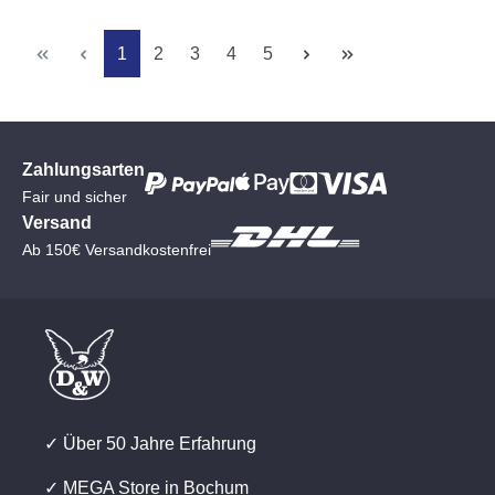
Seite
Seite
Seite
Seite
Seite
1
2
3
4
5
Zahlungsarten
Fair und sicher
Versand
Ab 150€ Versandkostenfrei
✓ Über 50 Jahre Erfahrung
✓ MEGA Store in Bochum