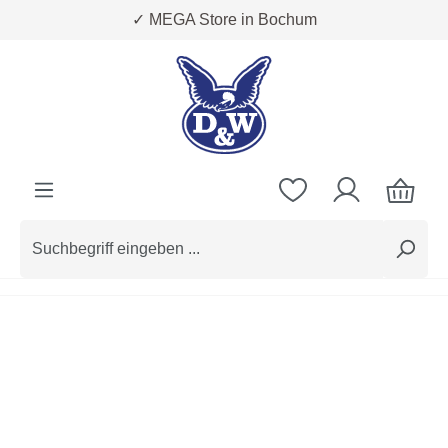
✓ MEGA Store in Bochum
Zum Hauptinhalt springen