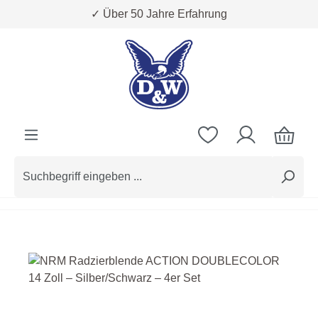
✓ Über 50 Jahre Erfahrung
Zum Hauptinhalt springen
Bildergalerie überspringen