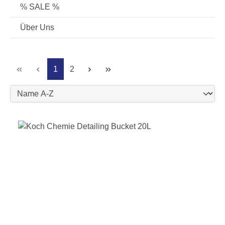
% SALE %
Über Uns
Seite
Seite
1
2