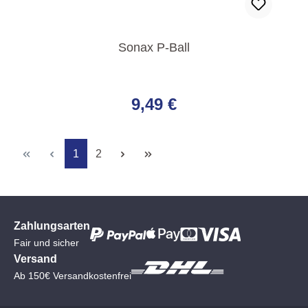
Sonax P-Ball
Regulärer Preis:
9,49 €
Seite
Seite
1
2
Zahlungsarten
Fair und sicher
Versand
Ab 150€ Versandkostenfrei