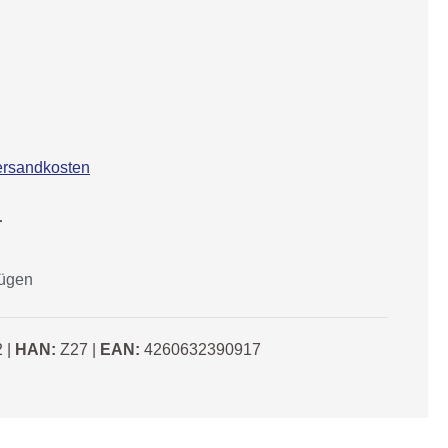
Versandkosten
r
fügen
2
|
HAN:
Z27
|
EAN:
4260632390917