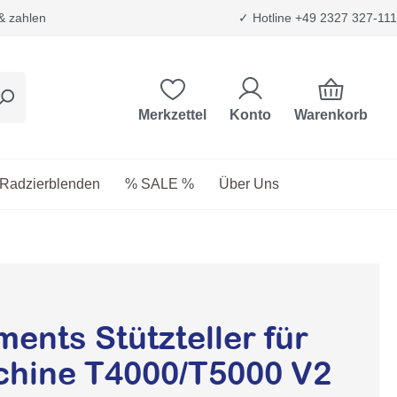
 & zahlen
✓ Hotline +49 2327 327-111
Warenkorb
Merkzettel
Konto
etriebsstoffe
as Dropdown der Kategorie Transport & Trägersysteme
Radzierblenden
% SALE %
Über Uns
ments Stützteller für
chine T4000/T5000 V2