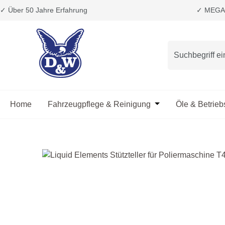
✓ Über 50 Jahre Erfahrung
✓ MEGA 
m Hauptinhalt springen
Zur Suche springen
Zur Hauptnavigation springen
Home
Fahrzeugpflege & Reinigung
Öffne oder Schließ
Öle & Betrieb
Bildergalerie überspringen