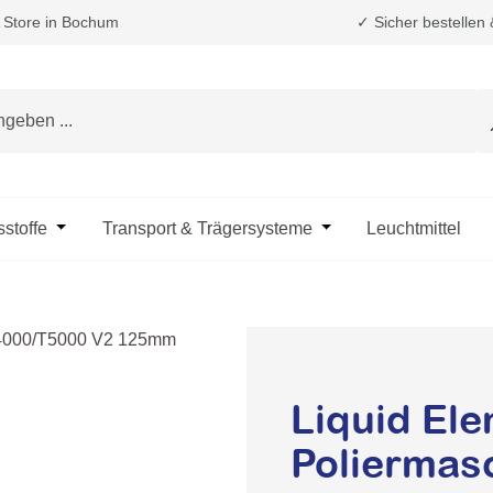
Store in Bochum
✓ Sicher bestellen
e das Dropdown der Kategorie Fahrzeugpflege & Reinigung
sstoffe
Öffne oder Schließe das Dropdown der Kategorie Öle & B
Transport & Trägersysteme
Öffne oder Schließe d
Leuchtmittel
Liquid Ele
Poliermas