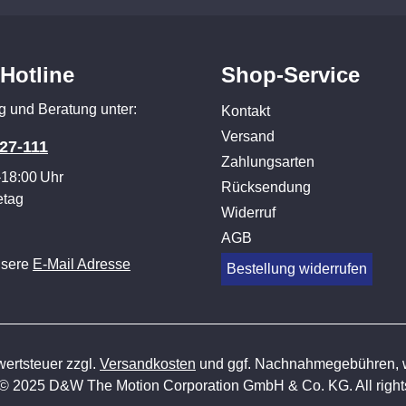
-Hotline
Shop-Service
g und Beratung unter:
Kontakt
Versand
27-111
Zahlungsarten
–18:00 Uhr
Rücksendung
etag
Widerruf
AGB
nsere
E-Mail Adresse
Bestellung widerrufen
wertsteuer zzgl.
Versandkosten
und ggf. Nachnahmegebühren, w
 © 2025 D&W The Motion Corporation GmbH & Co. KG. All rights