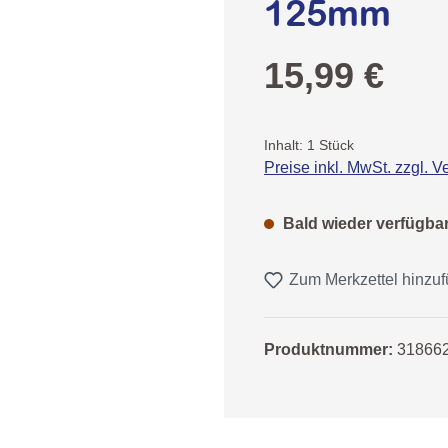
125mm
Regulärer Preis:
15,99 €
Inhalt:
1 Stück
Preise inkl. MwSt. zzgl. 
Bald wieder verfügba
Zum Merkzettel hinzu
Produktnummer:
31866