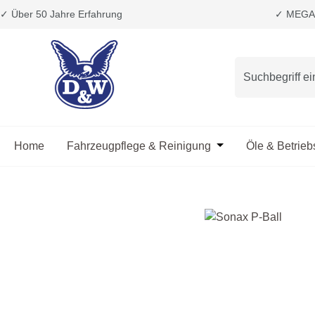
✓ Über 50 Jahre Erfahrung
✓ MEGA 
m Hauptinhalt springen
Zur Suche springen
Zur Hauptnavigation springen
Home
Fahrzeugpflege & Reinigung
Öffne oder Schließ
Öle & Betrieb
Bildergalerie überspringen