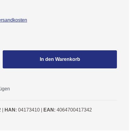
Versandkosten
Gib den gewünschten Wert ein oder benutze
In den Warenkorb
fügen
2
|
HAN:
04173410
|
EAN:
4064700417342