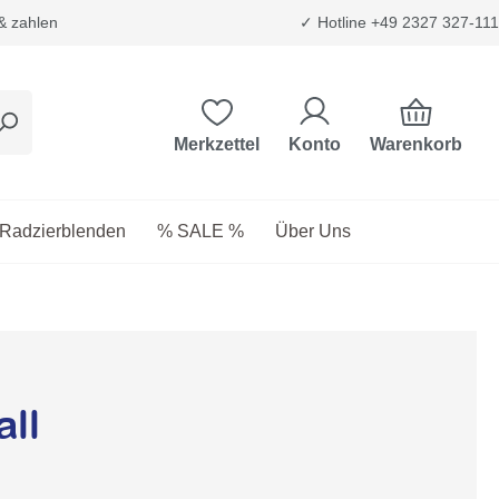
 & zahlen
✓ Hotline +49 2327 327-111
Warenkorb
Merkzettel
Konto
etriebsstoffe
as Dropdown der Kategorie Transport & Trägersysteme
Radzierblenden
% SALE %
Über Uns
ll