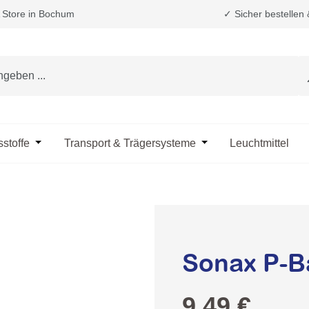
Store in Bochum
✓ Sicher bestellen
e das Dropdown der Kategorie Fahrzeugpflege & Reinigung
sstoffe
Öffne oder Schließe das Dropdown der Kategorie Öle & B
Transport & Trägersysteme
Öffne oder Schließe d
Leuchtmittel
Sonax P-Ba
Regulärer Preis:
9,49 €