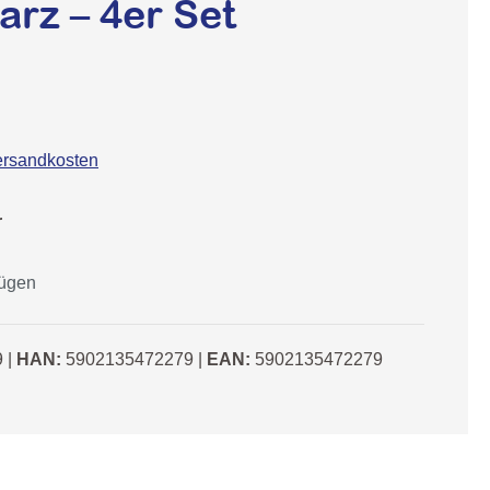
rz – 4er Set
Versandkosten
r
fügen
9
|
HAN:
5902135472279
|
EAN:
5902135472279