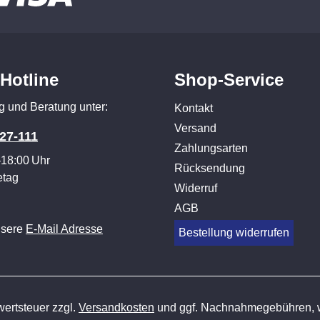
-Hotline
Shop-Service
g und Beratung unter:
Kontakt
Versand
27-111
Zahlungsarten
–18:00 Uhr
Rücksendung
etag
Widerruf
AGB
nsere
E-Mail Adresse
Bestellung widerrufen
wertsteuer zzgl.
Versandkosten
und ggf. Nachnahmegebühren, w