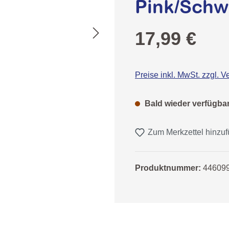
Pink/Schwa
Regulärer Preis:
17,99 €
Preise inkl. MwSt. zzgl. 
Bald wieder verfügba
Zum Merkzettel hinzu
Produktnummer:
44609