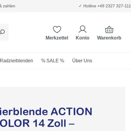
 & zahlen
✓ Hotline +49 2327 327-111
Warenkorb
Merkzettel
Konto
etriebsstoffe
as Dropdown der Kategorie Transport & Trägersysteme
Radzierblenden
% SALE %
Über Uns
ierblende ACTION
LOR 14 Zoll –