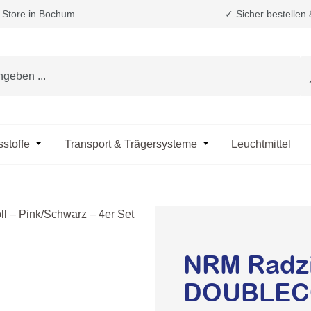
Store in Bochum
✓ Sicher bestellen
e das Dropdown der Kategorie Fahrzeugpflege & Reinigung
sstoffe
Öffne oder Schließe das Dropdown der Kategorie Öle & B
Transport & Trägersysteme
Öffne oder Schließe d
Leuchtmittel
NRM Radz
DOUBLECO