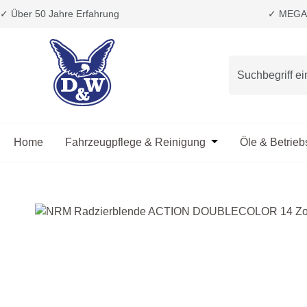
✓ Über 50 Jahre Erfahrung
✓ MEGA 
m Hauptinhalt springen
Zur Suche springen
Zur Hauptnavigation springen
Home
Fahrzeugpflege & Reinigung
Öffne oder Schließ
Öle & Betrieb
Bildergalerie überspringen