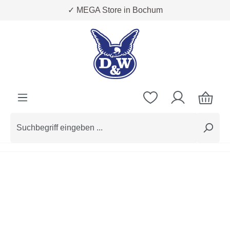
✓ MEGA Store in Bochum
Zum Hauptinhalt springen