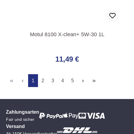
Motul 8100 X-clean+ 5W-30 1L
Regulärer Preis:
11,49 €
Seite
Seite
Seite
Seite
Seite
1
2
3
4
5
Zahlungsarten
Fair und sicher
Versand
Ab 150€ Versandkostenfrei