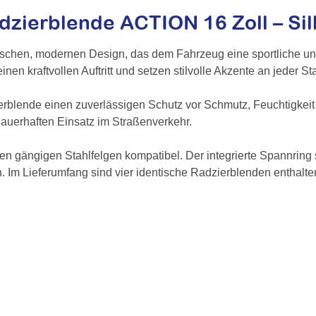
zierblende ACTION 16 Zoll – Silb
hen, modernen Design, das dem Fahrzeug eine sportliche und 
en kraftvollen Auftritt und setzen stilvolle Akzente an jeder Sta
erblende einen zuverlässigen Schutz vor Schmutz, Feuchtigkeit
n dauerhaften Einsatz im Straßenverkehr.
en gängigen Stahlfelgen kompatibel. Der integrierte Spannring 
m Lieferumfang sind vier identische Radzierblenden enthalten,