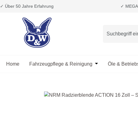
✓ Über 50 Jahre Erfahrung
✓ MEGA 
m Hauptinhalt springen
Zur Suche springen
Zur Hauptnavigation springen
Home
Fahrzeugpflege & Reinigung
Öffne oder Schließ
Öle & Betrieb
Bildergalerie überspringen