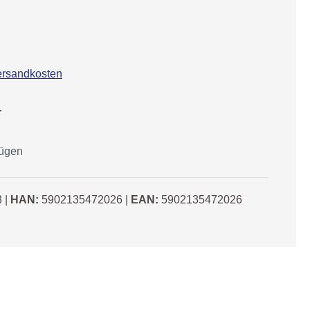
Versandkosten
r
fügen
3
|
HAN:
5902135472026
|
EAN:
5902135472026