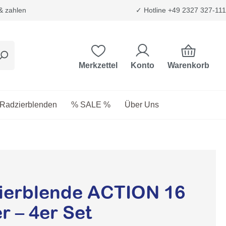
 & zahlen
✓ Hotline +49 2327 327-111
Warenkorb
Merkzettel
Konto
etriebsstoffe
as Dropdown der Kategorie Transport & Trägersysteme
Radzierblenden
% SALE %
Über Uns
erblende ACTION 16
er – 4er Set