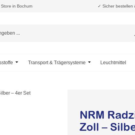
Store in Bochum
✓ Sicher bestellen
e das Dropdown der Kategorie Fahrzeugpflege & Reinigung
sstoffe
Öffne oder Schließe das Dropdown der Kategorie Öle & B
Transport & Trägersysteme
Öffne oder Schließe d
Leuchtmittel
NRM Radzi
Zoll – Silb