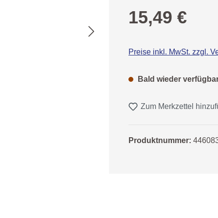
Regulärer Preis:
15,49 €
Preise inkl. MwSt. zzgl. 
Bald wieder verfügba
Zum Merkzettel hinzu
Produktnummer:
44608