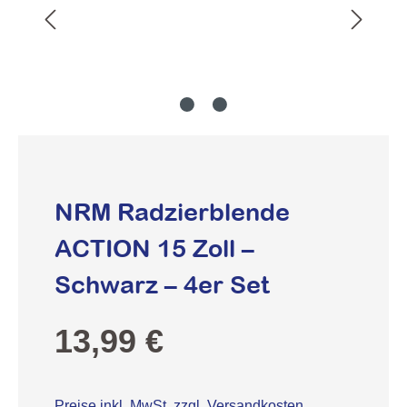
NRM Radzierblende
ACTION 15 Zoll –
Schwarz – 4er Set
Regulärer Preis:
13,99 €
Preise inkl. MwSt. zzgl. Versandkosten