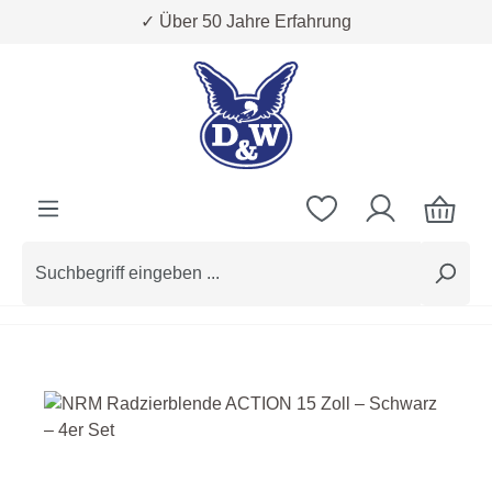
✓ Über 50 Jahre Erfahrung
Zum Hauptinhalt springen
Bildergalerie überspringen