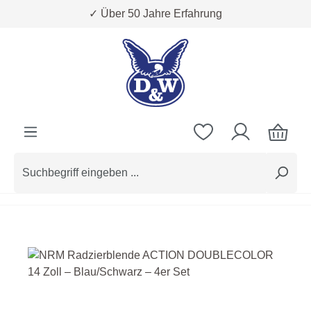
✓ Über 50 Jahre Erfahrung
Zum Hauptinhalt springen
Bildergalerie überspringen