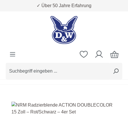
✓ Über 50 Jahre Erfahrung
Zum Hauptinhalt springen
Bildergalerie überspringen