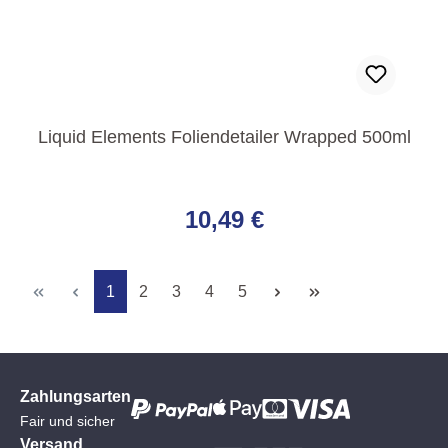
Liquid Elements Foliendetailer Wrapped 500ml
Regulärer Preis:
10,49 €
Seite
Seite
Seite
Seite
Seite
1
2
3
4
5
Zahlungsarten
Fair und sicher
Versand