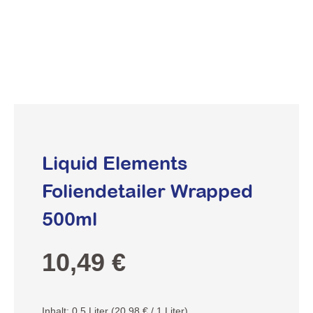
Liquid Elements
Foliendetailer Wrapped
500ml
Regulärer Preis:
10,49 €
Inhalt:
0.5 Liter
(20,98 € / 1 Liter)