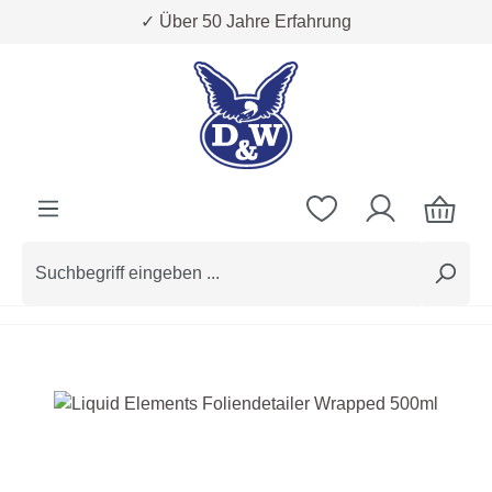
✓ Über 50 Jahre Erfahrung
Zum Hauptinhalt springen
Bildergalerie überspringen