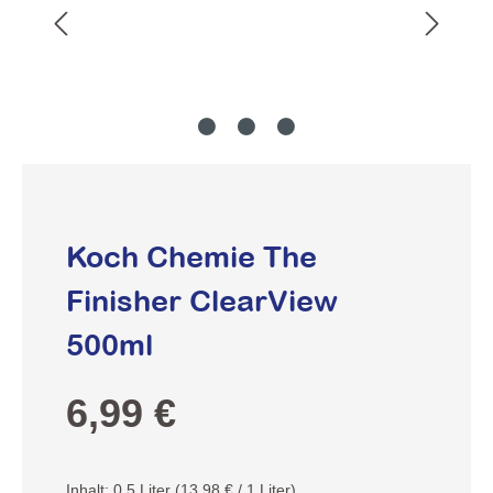
Koch Chemie The
Finisher ClearView
500ml
Regulärer Preis:
6,99 €
Inhalt:
0.5 Liter
(13,98 € / 1 Liter)