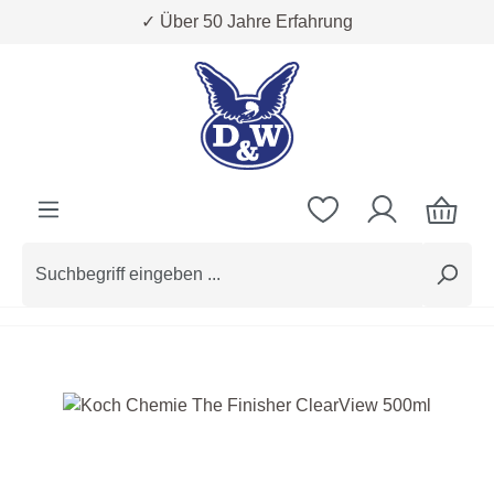
✓ Über 50 Jahre Erfahrung
Zum Hauptinhalt springen
Bildergalerie überspringen