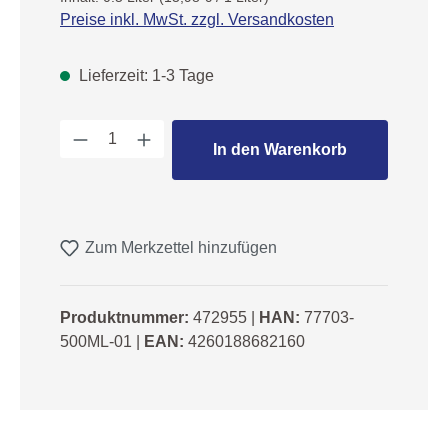
Preise inkl. MwSt. zzgl. Versandkosten
Lieferzeit: 1-3 Tage
Produkt Anzahl: Gib den gewünschten We
In den Warenkorb
Zum Merkzettel hinzufügen
Produktnummer:
472955
|
HAN:
77703-
500ML-01
|
EAN:
4260188682160