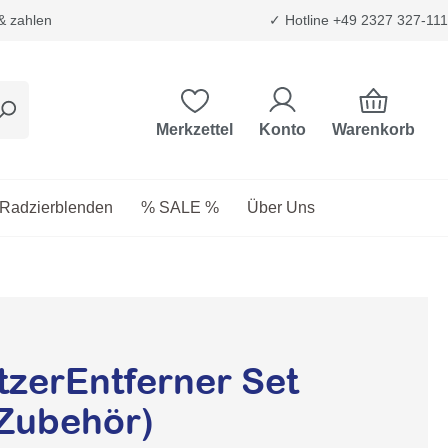
 & zahlen
✓ Hotline +49 2327 327-111
Warenkorb
Merkzettel
Konto
etriebsstoffe
as Dropdown der Kategorie Transport & Trägersysteme
Radzierblenden
% SALE %
Über Uns
tzerEntferner Set
 Zubehör)