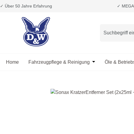
✓ Über 50 Jahre Erfahrung
✓ MEGA 
m Hauptinhalt springen
Zur Suche springen
Zur Hauptnavigation springen
Home
Fahrzeugpflege & Reinigung
Öffne oder Schließ
Öle & Betrieb
Bildergalerie überspringen