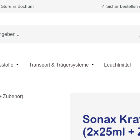
Store in Bochum
✓ Sicher bestellen
e das Dropdown der Kategorie Fahrzeugpflege & Reinigung
sstoffe
Öffne oder Schließe das Dropdown der Kategorie Öle & B
Transport & Trägersysteme
Öffne oder Schließe d
Leuchtmittel
Sonax Kra
(2x25ml +