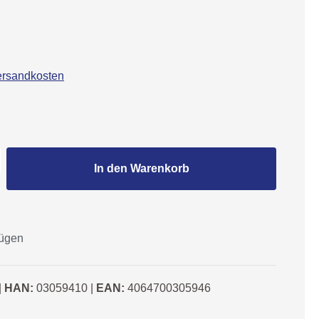
Versandkosten
Gib den gewünschten Wert ein oder benutze
In den Warenkorb
fügen
|
HAN:
03059410
|
EAN:
4064700305946