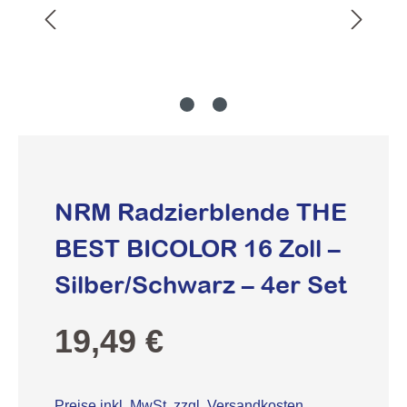
NRM Radzierblende THE
BEST BICOLOR 16 Zoll –
Silber/Schwarz – 4er Set
Regulärer Preis:
19,49 €
Preise inkl. MwSt. zzgl. Versandkosten