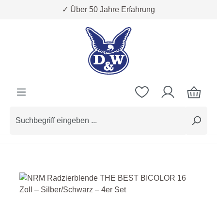
✓ Über 50 Jahre Erfahrung
Zum Hauptinhalt springen
Bildergalerie überspringen