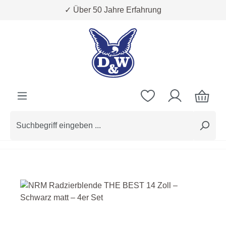
✓ Über 50 Jahre Erfahrung
Zum Hauptinhalt springen
Bildergalerie überspringen