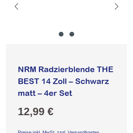
NRM Radzierblende THE
BEST 14 Zoll – Schwarz
matt – 4er Set
Regulärer Preis:
12,99 €
Preise inkl. MwSt. zzgl. Versandkosten