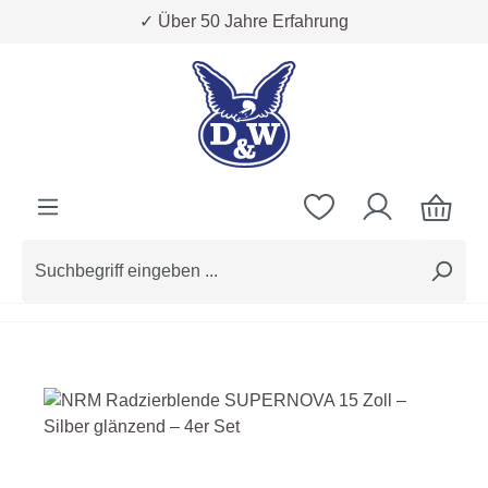
✓ Über 50 Jahre Erfahrung
Zum Hauptinhalt springen
Bildergalerie überspringen