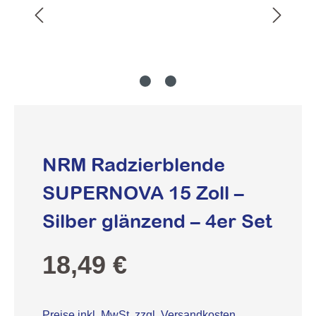
NRM Radzierblende
SUPERNOVA 15 Zoll –
Silber glänzend – 4er Set
Regulärer Preis:
18,49 €
Preise inkl. MwSt. zzgl. Versandkosten