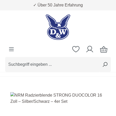
✓ Über 50 Jahre Erfahrung
Zum Hauptinhalt springen
Bildergalerie überspringen