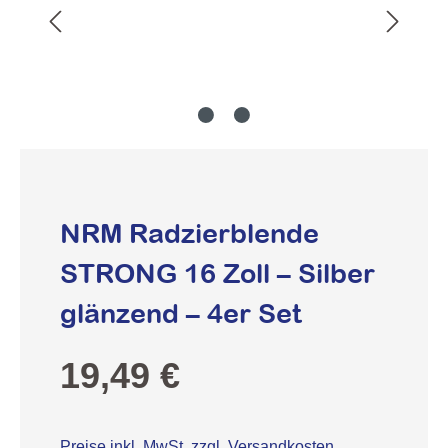
NRM Radzierblende
STRONG 16 Zoll – Silber
glänzend – 4er Set
Regulärer Preis:
19,49 €
Preise inkl. MwSt. zzgl. Versandkosten