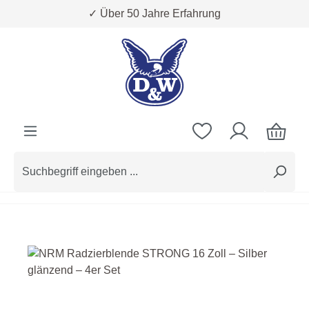
✓ Über 50 Jahre Erfahrung
Zum Hauptinhalt springen
Bildergalerie überspringen