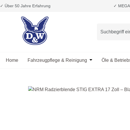
✓ Über 50 Jahre Erfahrung
✓ MEGA 
m Hauptinhalt springen
Zur Suche springen
Zur Hauptnavigation springen
Home
Fahrzeugpflege & Reinigung
Öffne oder Schließ
Öle & Betrieb
Bildergalerie überspringen