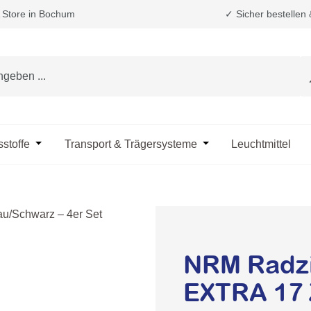
Store in Bochum
✓ Sicher bestellen
e das Dropdown der Kategorie Fahrzeugpflege & Reinigung
sstoffe
Öffne oder Schließe das Dropdown der Kategorie Öle & B
Transport & Trägersysteme
Öffne oder Schließe d
Leuchtmittel
NRM Radzi
EXTRA 17 Z