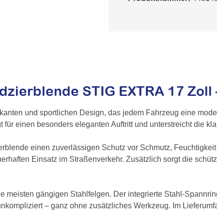
zierblende STIG EXTRA 17 Zoll –
anten und sportlichen Design, das jedem Fahrzeug eine modern
 für einen besonders eleganten Auftritt und unterstreicht die kl
erblende einen zuverlässigen Schutz vor Schmutz, Feuchtigkeit
 dauerhaften Einsatz im Straßenverkehr. Zusätzlich sorgt die sc
ie meisten gängigen Stahlfelgen. Der integrierte Stahl-Spannri
unkompliziert – ganz ohne zusätzliches Werkzeug. Im Lieferumf