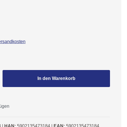
Versandkosten
Gib den gewünschten Wert ein oder benutze
In den Warenkorb
fügen
8
|
HAN:
5902135473184
|
EAN:
5902135473184