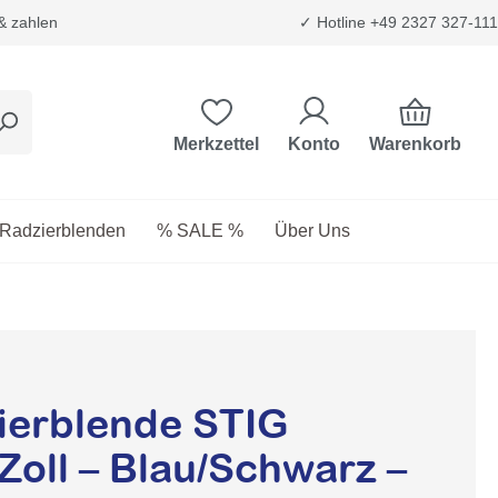
 & zahlen
✓ Hotline +49 2327 327-111
Warenkorb
Merkzettel
Konto
etriebsstoffe
as Dropdown der Kategorie Transport & Trägersysteme
Radzierblenden
% SALE %
Über Uns
erblende STIG
oll – Blau/Schwarz –