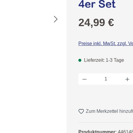
4er Set
Regulärer Preis:
24,99 €
Preise inkl. MwSt. zzgl. 
Lieferzeit: 1-3 Tage
Produkt Anzahl: 
Zum Merkzettel hinzu
Produktnummer:
44614