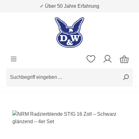
✓ Über 50 Jahre Erfahrung
Zum Hauptinhalt springen
Bildergalerie überspringen