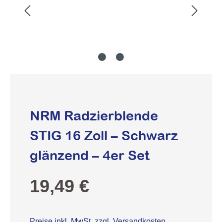
NRM Radzierblende
STIG 16 Zoll – Schwarz
glänzend – 4er Set
Regulärer Preis:
19,49 €
Preise inkl. MwSt. zzgl. Versandkosten