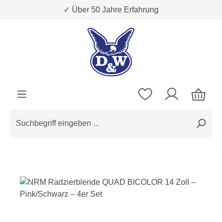
✓ Über 50 Jahre Erfahrung
Zum Hauptinhalt springen
Bildergalerie überspringen