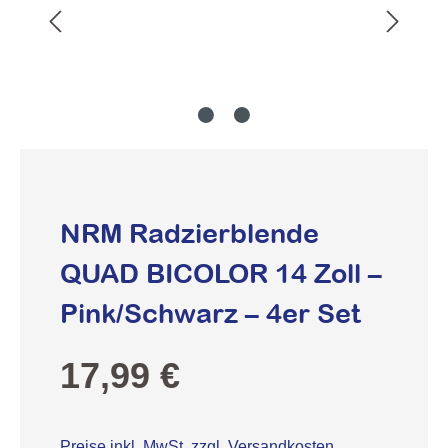
NRM Radzierblende
QUAD BICOLOR 14 Zoll –
Pink/Schwarz – 4er Set
Regulärer Preis:
17,99 €
Preise inkl. MwSt. zzgl. Versandkosten