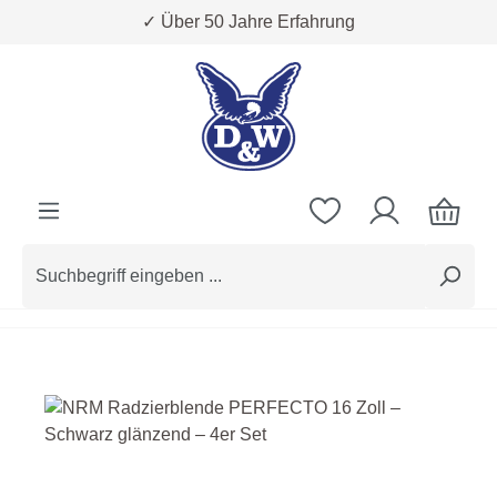
✓ Über 50 Jahre Erfahrung
Zum Hauptinhalt springen
Bildergalerie überspringen