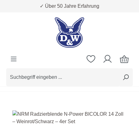
✓ Über 50 Jahre Erfahrung
Zum Hauptinhalt springen
Bildergalerie überspringen