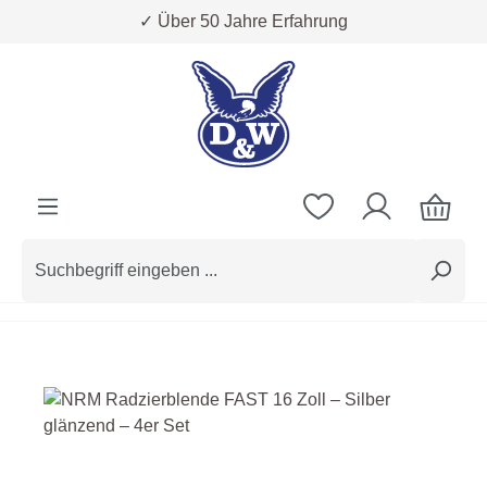
✓ Über 50 Jahre Erfahrung
Zum Hauptinhalt springen
Bildergalerie überspringen