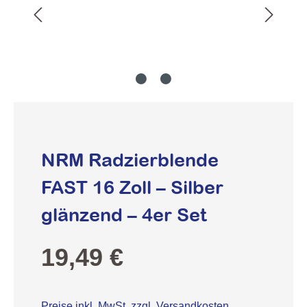
NRM Radzierblende
FAST 16 Zoll – Silber
glänzend – 4er Set
Regulärer Preis:
19,49 €
Preise inkl. MwSt. zzgl. Versandkosten