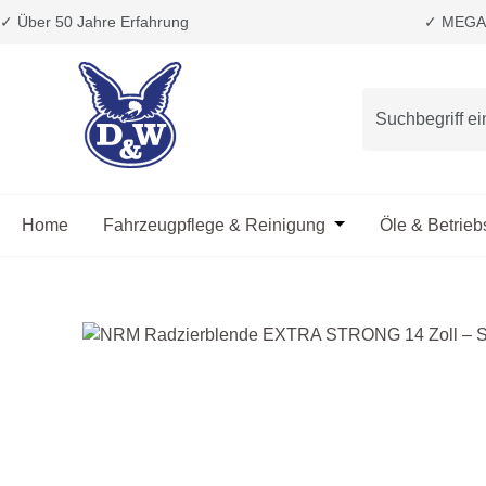
✓ Über 50 Jahre Erfahrung
✓ MEGA 
m Hauptinhalt springen
Zur Suche springen
Zur Hauptnavigation springen
Home
Fahrzeugpflege & Reinigung
Öffne oder Schließ
Öle & Betrieb
Bildergalerie überspringen