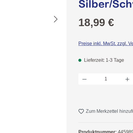
Silber/Sch
Regulärer Preis:
18,99 €
Preise inkl. MwSt. zzgl. 
Lieferzeit: 1-3 Tage
Produkt Anzahl: 
Zum Merkzettel hinzu
Produktnummer:
44598