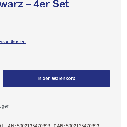
warz – 4er Set
Versandkosten
Gib den gewünschten Wert ein oder benutze
In den Warenkorb
fügen
9
|
HAN:
5902135470893
|
EAN:
5902135470893