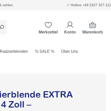
 & zahlen
✓ Hotline +49 2327 327-111
Warenkorb
Merkzettel
Konto
etriebsstoffe
as Dropdown der Kategorie Transport & Trägersysteme
Radzierblenden
% SALE %
Über Uns
ierblende EXTRA
 Zoll –