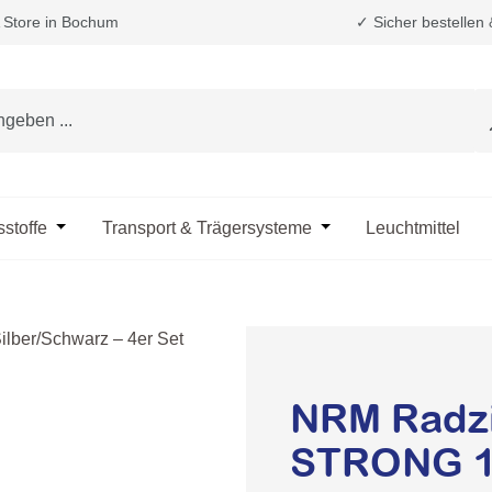
Store in Bochum
✓ Sicher bestellen
e das Dropdown der Kategorie Fahrzeugpflege & Reinigung
sstoffe
Öffne oder Schließe das Dropdown der Kategorie Öle & B
Transport & Trägersysteme
Öffne oder Schließe d
Leuchtmittel
NRM Radz
STRONG 14