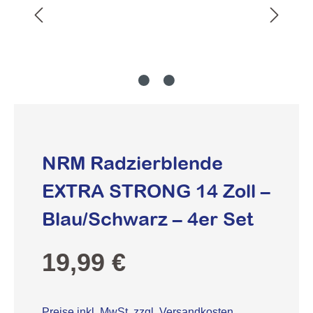
NRM Radzierblende
EXTRA STRONG 14 Zoll –
Blau/Schwarz – 4er Set
Regulärer Preis:
19,99 €
Preise inkl. MwSt. zzgl. Versandkosten