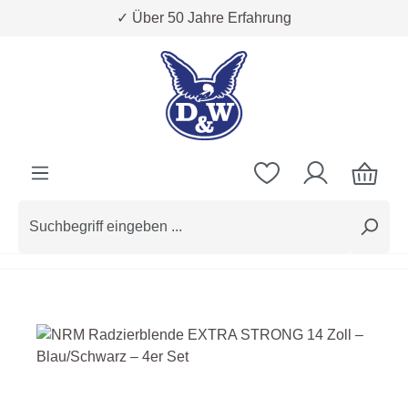
✓ Über 50 Jahre Erfahrung
Zum Hauptinhalt springen
Bildergalerie überspringen