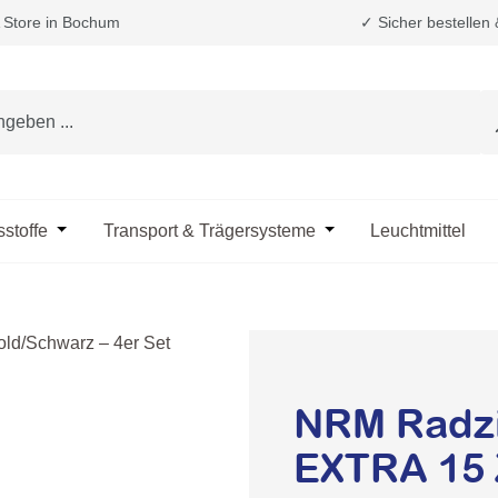
Store in Bochum
✓ Sicher bestellen
e das Dropdown der Kategorie Fahrzeugpflege & Reinigung
sstoffe
Öffne oder Schließe das Dropdown der Kategorie Öle & B
Transport & Trägersysteme
Öffne oder Schließe d
Leuchtmittel
NRM Radzi
EXTRA 15 