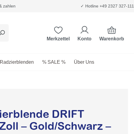
 & zahlen
✓ Hotline +49 2327 327-111
Warenkorb
Merkzettel
Konto
etriebsstoffe
as Dropdown der Kategorie Transport & Trägersysteme
Radzierblenden
% SALE %
Über Uns
erblende DRIFT
Zoll – Gold/Schwarz –