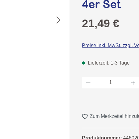
4er Set
Regulärer Preis:
21,49 €
Preise inkl. MwSt. zzgl. 
Lieferzeit: 1-3 Tage
Produkt Anzahl: 
Zum Merkzettel hinzu
Produktnummer:
44602