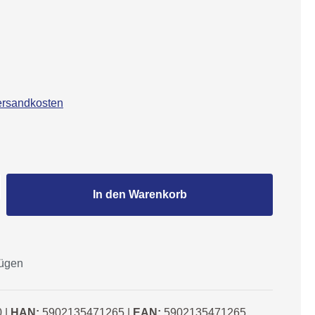
Versandkosten
Gib den gewünschten Wert ein oder benutze
In den Warenkorb
fügen
0
|
HAN:
5902135471265
|
EAN:
5902135471265