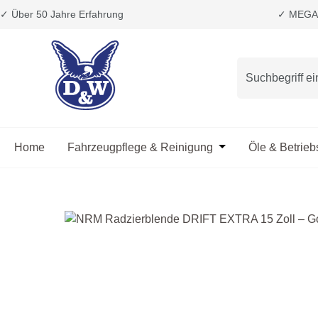
✓ Über 50 Jahre Erfahrung
✓ MEGA 
m Hauptinhalt springen
Zur Suche springen
Zur Hauptnavigation springen
Home
Fahrzeugpflege & Reinigung
Öffne oder Schließ
Öle & Betrieb
Bildergalerie überspringen