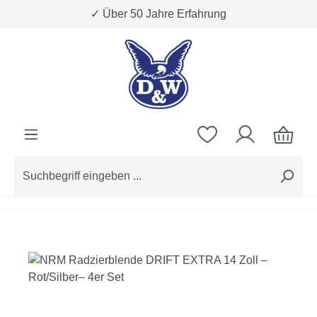
✓ Über 50 Jahre Erfahrung
Zum Hauptinhalt springen
Bildergalerie überspringen