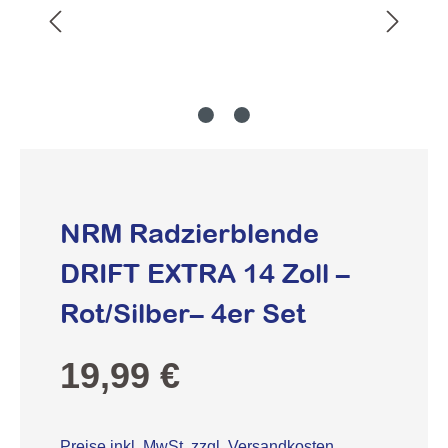
NRM Radzierblende
DRIFT EXTRA 14 Zoll –
Rot/Silber– 4er Set
Regulärer Preis:
19,99 €
Preise inkl. MwSt. zzgl. Versandkosten