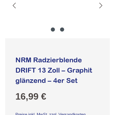
NRM Radzierblende
DRIFT 13 Zoll – Graphit
glänzend – 4er Set
Regulärer Preis:
16,99 €
Preise inkl. MwSt. zzgl. Versandkosten