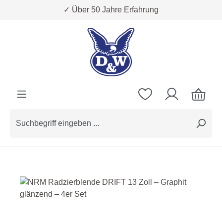
✓ Über 50 Jahre Erfahrung
Zum Hauptinhalt springen
Bildergalerie überspringen