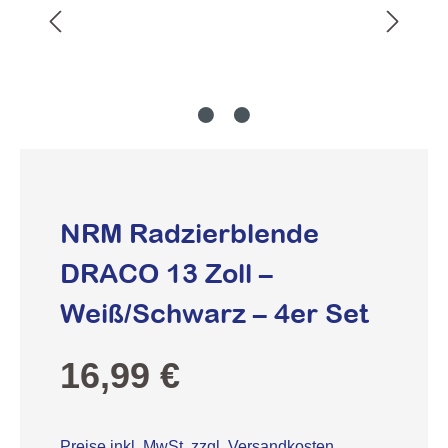
NRM Radzierblende
DRACO 13 Zoll –
Weiß/Schwarz – 4er Set
Regulärer Preis:
16,99 €
Preise inkl. MwSt. zzgl. Versandkosten