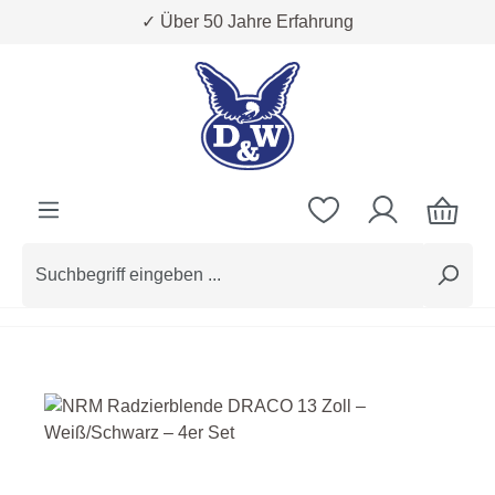
✓ Über 50 Jahre Erfahrung
Zum Hauptinhalt springen
Bildergalerie überspringen