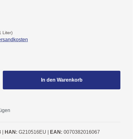
1 Liter)
Versandkosten
Gib den gewünschten Wert ein oder benutze
In den Warenkorb
fügen
8
|
HAN:
G210516EU
|
EAN:
0070382016067