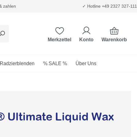
 & zahlen
✓ Hotline +49 2327 327-111
Warenkorb
Merkzettel
Konto
etriebsstoffe
as Dropdown der Kategorie Transport & Trägersysteme
Radzierblenden
% SALE %
Über Uns
® Ultimate Liquid Wax