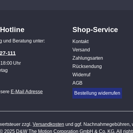
-Hotline
Shop-Service
g und Beratung unter:
Kontakt
Versand
27-111
Zahlungsarten
–18:00 Uhr
Rücksendung
etag
Widerruf
AGB
nsere
E-Mail Adresse
Bestellung widerrufen
wertsteuer zzgl.
Versandkosten
und ggf. Nachnahmegebühren, w
 © 2025 D&W The Motion Corporation GmbH & Co. KG. All rights