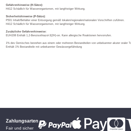
Gefahrenhinweise (H-Sätze):
H412 Schädlich für Wasserorganismen, mit langfristiger Wirkung.
Sicherheitshinweise (P-Sätze):
P501 Inhalt/Behälter einer Entsorgung gemäß lokalen/regionalen/nationalen Vorschriften zuführen.
H412 Schädlich für Wasserorganismen, mit langfristiger Wirkung.
Zusätzliche Gefahrenhinweise:
EUH208 Enthält 1,2-Benzisothiazol-3(2H)-on. Kann allergische Reaktionen hervorrufen.
1% des Gemisches bestehen aus einem oder mehreren Bestandteilen von unbekannter akuter oraler Tox
Enthält 1% Bestandteile mit unbekannter Gewässergefährdung
Zahlungsarten
Fair und sicher