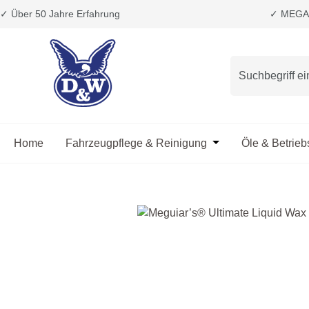
✓ Über 50 Jahre Erfahrung
✓ MEGA 
m Hauptinhalt springen
Zur Suche springen
Zur Hauptnavigation springen
Home
Fahrzeugpflege & Reinigung
Öffne oder Schließ
Öle & Betrieb
Bildergalerie überspringen