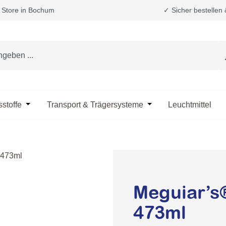
Store in Bochum
✓ Sicher bestellen
e das Dropdown der Kategorie Fahrzeugpflege & Reinigung
sstoffe
Öffne oder Schließe das Dropdown der Kategorie Öle & B
Transport & Trägersysteme
Öffne oder Schließe d
Leuchtmittel
Meguiar’s
473ml