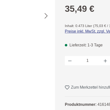
Regulärer Preis:
35,49 €
Inhalt:
0.473 Liter
(75,03 € / 
Preise inkl. MwSt. zzgl. 
Lieferzeit: 1-3 Tage
Produkt Anzahl: 
Zum Merkzettel hinzu
Produktnummer:
41614