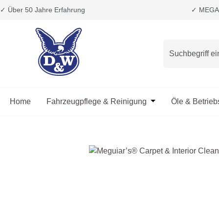
✓ Über 50 Jahre Erfahrung
✓ MEGA 
m Hauptinhalt springen
Zur Suche springen
Zur Hauptnavigation springen
Home
Fahrzeugpflege & Reinigung
Öffne oder Schließ
Öle & Betrieb
Bildergalerie überspringen