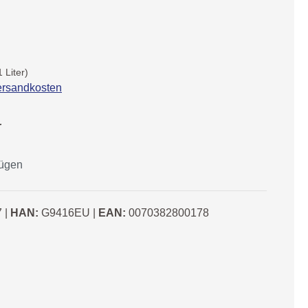
1 Liter)
Versandkosten
r
fügen
7
|
HAN:
G9416EU
|
EAN:
0070382800178