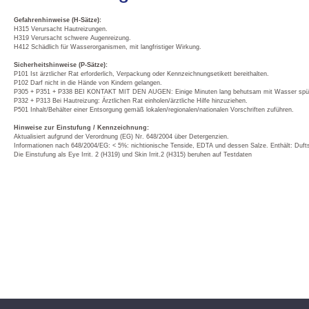
Gefahrenhinweise (H-Sätze):
H315 Verursacht Hautreizungen.
H319 Verursacht schwere Augenreizung.
H412 Schädlich für Wasserorganismen, mit langfristiger Wirkung.
Sicherheitshinweise (P-Sätze):
P101 Ist ärztlicher Rat erforderlich, Verpackung oder Kennzeichnungsetikett bereithalten.
P102 Darf nicht in die Hände von Kindern gelangen.
P305 + P351 + P338 BEI KONTAKT MIT DEN AUGEN: Einige Minuten lang behutsam mit Wasser spülen. 
P332 + P313 Bei Hautreizung: Ärztlichen Rat einholen/ärztliche Hilfe hinzuziehen.
P501 Inhalt/Behälter einer Entsorgung gemäß lokalen/regionalen/nationalen Vorschriften zuführen.
Hinweise zur Einstufung / Kennzeichnung:
Aktualisiert aufgrund der Verordnung (EG) Nr. 648/2004 über Detergenzien.
Informationen nach 648/2004/EG: < 5%: nichtionische Tenside, EDTA und dessen Salze. Enthält:
Die Einstufung als Eye Irrit. 2 (H319) und Skin Irrit.2 (H315) beruhen auf Testdaten