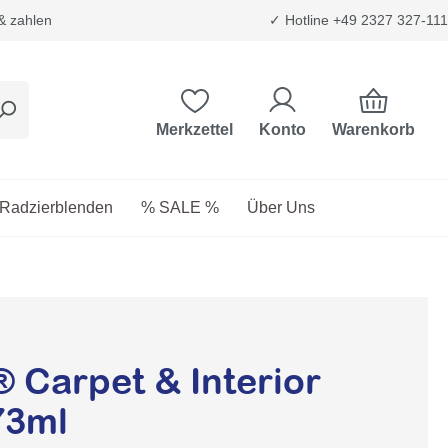
 & zahlen
✓ Hotline +49 2327 327-111
Warenkorb
Merkzettel
Konto
etriebsstoffe
as Dropdown der Kategorie Transport & Trägersysteme
Radzierblenden
% SALE %
Über Uns
 Carpet & Interior
73ml