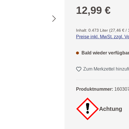
Regulärer Preis:
12,99 €
Inhalt:
0.473 Liter
(27,46 € / 
Preise inkl. MwSt. zzgl. 
Bald wieder verfügba
Zum Merkzettel hinzu
Produktnummer:
16030
Achtung