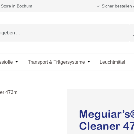
Store in Bochum
✓ Sicher bestellen
e das Dropdown der Kategorie Fahrzeugpflege & Reinigung
sstoffe
Öffne oder Schließe das Dropdown der Kategorie Öle & B
Transport & Trägersysteme
Öffne oder Schließe d
Leuchtmittel
Meguiar’s®
Cleaner 4