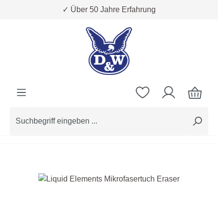
✓ Über 50 Jahre Erfahrung
Zum Hauptinhalt springen
Bildergalerie überspringen