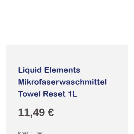
Liquid Elements
Mikrofaserwaschmittel
Towel Reset 1L
Regulärer Preis:
11,49 €
Inhalt:
1 Liter