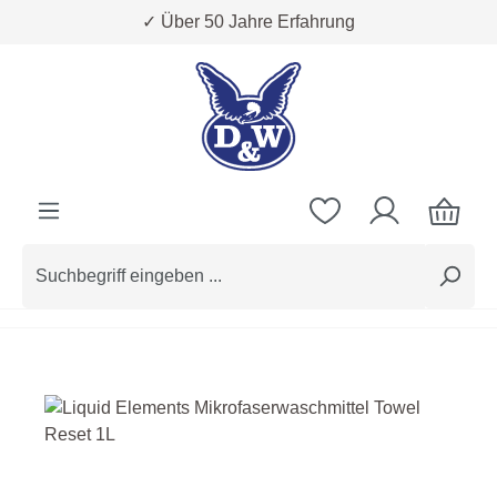
✓ Über 50 Jahre Erfahrung
Zum Hauptinhalt springen
Bildergalerie überspringen