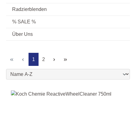
Radzierblenden
% SALE %
Über Uns
Seite
Seite
1
2