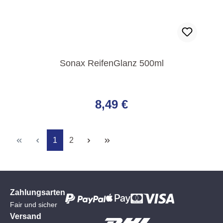
Sonax ReifenGlanz 500ml
Regulärer Preis:
8,49 €
Seite
Seite
1
2
Zahlungsarten
Fair und sicher
Versand