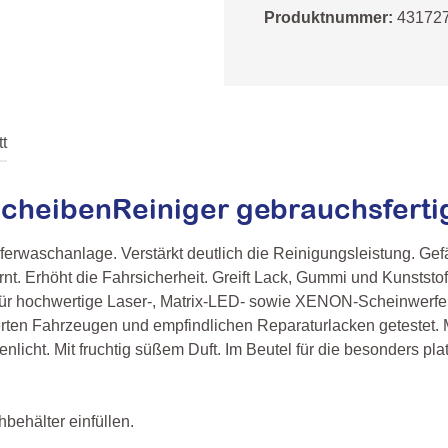
Produktnummer:
43172
t
ScheibenReiniger gebrauchsferti
erwaschanlage. Verstärkt deutlich die Reinigungsleistung. Gef
t. Erhöht die Fahrsicherheit. Greift Lack, Gummi und Kunststo
Für hochwertige Laser-, Matrix-LED- sowie XENON-Scheinwerfer 
erten Fahrzeugen und empfindlichen Reparaturlacken getestet.
enlicht. Mit fruchtig süßem Duft. Im Beutel für die besonders p
behälter einfüllen.