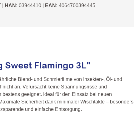
7
|
HAN:
03944410
|
EAN:
4064700394445
g Sweet Flamingo 3L"
ährliche Blend- und Schmierfilme von Insekten-, Öl- und
ff nicht an. Verursacht keine Spannungsrisse und
bestens geeignet. Ideal für den Einsatz bei neuen
 Maximale Sicherheit dank minimaler Wischtakte – besonders
latzsparende und einfache Entsorgung.