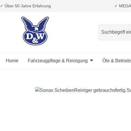
✓ Über 50 Jahre Erfahrung
✓ MEGA 
m Hauptinhalt springen
Zur Suche springen
Zur Hauptnavigation springen
Home
Fahrzeugpflege & Reinigung
Öffne oder Schließ
Öle & Betrieb
Bildergalerie überspringen