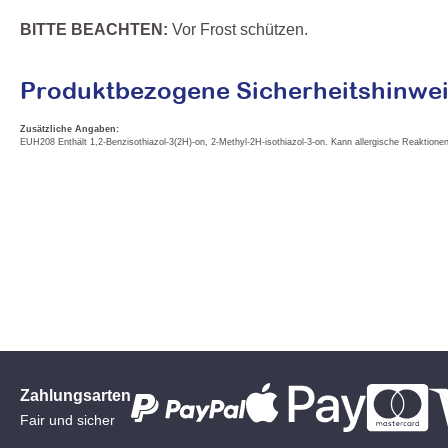
BITTE BEACHTEN:
Vor Frost schützen.
Produktbezogene Sicherheitshinwei
Zusätzliche Angaben:
EUH208 Enthält 1,2-Benzisothiazol-3(2H)-on, 2-Methyl-2H-isothiazol-3-on. Kann allergische Reaktionen
Zahlungsarten
Fair und sicher