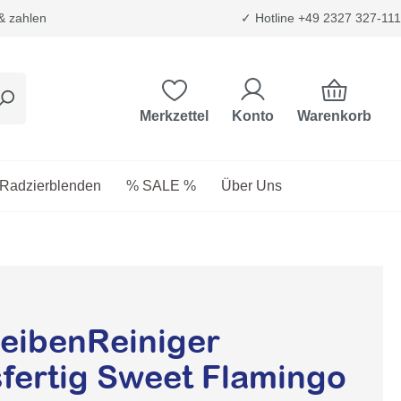
 & zahlen
✓ Hotline +49 2327 327-111
Warenkorb
Merkzettel
Konto
etriebsstoffe
as Dropdown der Kategorie Transport & Trägersysteme
Radzierblenden
% SALE %
Über Uns
eibenReiniger
fertig Sweet Flamingo