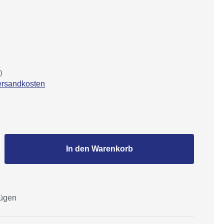
)
Versandkosten
Gib den gewünschten Wert ein oder benutze
In den Warenkorb
fügen