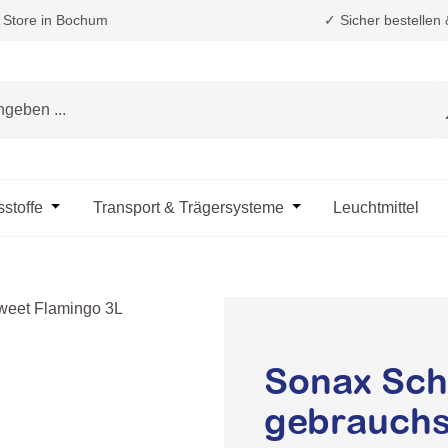
Store in Bochum
✓ Sicher bestellen
e das Dropdown der Kategorie Fahrzeugpflege & Reinigung
sstoffe
Öffne oder Schließe das Dropdown der Kategorie Öle & B
Transport & Trägersysteme
Öffne oder Schließe d
Leuchtmittel
Sonax Sch
gebrauchs