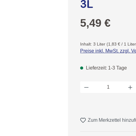
3L
Regulärer Preis:
5,49 €
Inhalt:
3 Liter
(1,83 € / 1 Liter
Preise inkl. MwSt. zzgl. 
Lieferzeit: 1-3 Tage
Produkt Anzahl: 
Zum Merkzettel hinzu