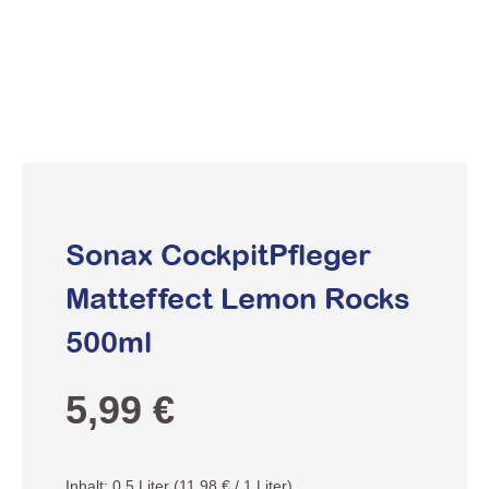
Sonax CockpitPfleger
Matteffect Lemon Rocks
500ml
Regulärer Preis:
5,99 €
Inhalt:
0.5 Liter
(11,98 € / 1 Liter)