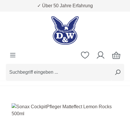
✓ Über 50 Jahre Erfahrung
Zum Hauptinhalt springen
Bildergalerie überspringen