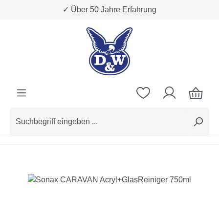
✓ Über 50 Jahre Erfahrung
Zum Hauptinhalt springen
Bildergalerie überspringen