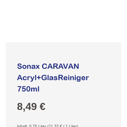
Sonax CARAVAN
Acryl+GlasReiniger
750ml
Regulärer Preis:
8,49 €
Inhalt:
0.75 Liter
(11,32 € / 1 Liter)