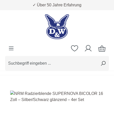
✓ Über 50 Jahre Erfahrung
Zum Hauptinhalt springen
Bildergalerie überspringen