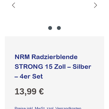
NRM Radzierblende
STRONG 15 Zoll – Silber
– 4er Set
Regulärer Preis:
13,99 €
Preise inkl. MwSt. zzgl. Versandkosten