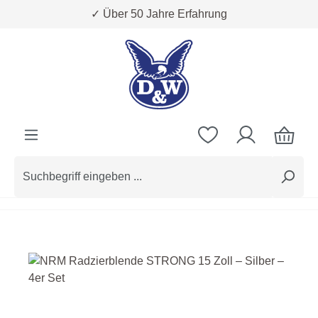
✓ Über 50 Jahre Erfahrung
Zum Hauptinhalt springen
Bildergalerie überspringen