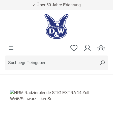
✓ Über 50 Jahre Erfahrung
Zum Hauptinhalt springen
Bildergalerie überspringen