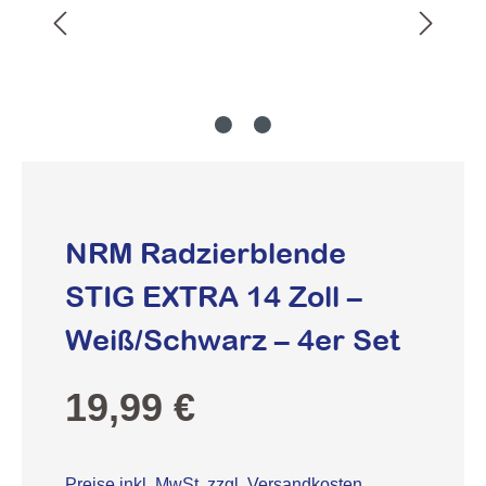
NRM Radzierblende
STIG EXTRA 14 Zoll –
Weiß/Schwarz – 4er Set
Regulärer Preis:
19,99 €
Preise inkl. MwSt. zzgl. Versandkosten