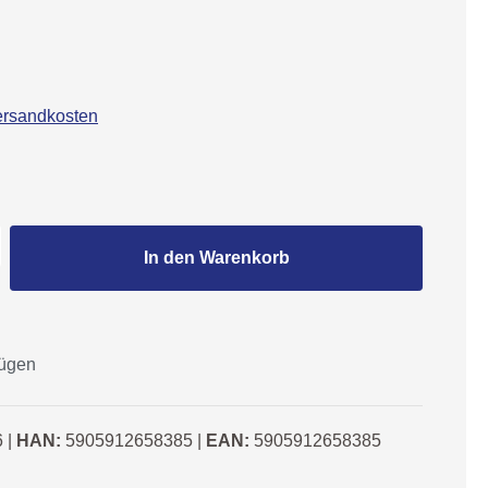
Versandkosten
Gib den gewünschten Wert ein oder benutze
In den Warenkorb
fügen
6
|
HAN:
5905912658385
|
EAN:
5905912658385