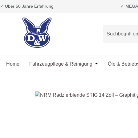
✓ Über 50 Jahre Erfahrung
✓ MEGA 
m Hauptinhalt springen
Zur Suche springen
Zur Hauptnavigation springen
Home
Fahrzeugpflege & Reinigung
Öffne oder Schließ
Öle & Betrieb
Bildergalerie überspringen