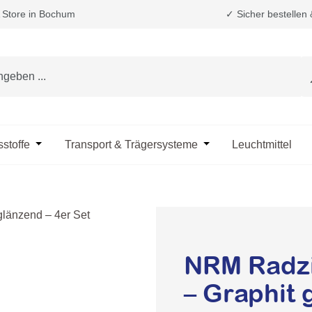
Store in Bochum
✓ Sicher bestellen
e das Dropdown der Kategorie Fahrzeugpflege & Reinigung
sstoffe
Öffne oder Schließe das Dropdown der Kategorie Öle & B
Transport & Trägersysteme
Öffne oder Schließe d
Leuchtmittel
NRM Radzi
– Graphit 