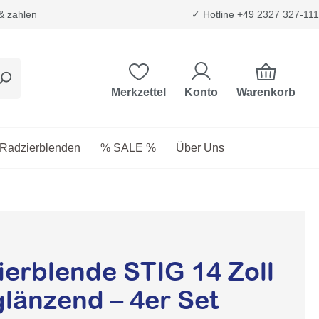
 & zahlen
✓ Hotline +49 2327 327-111
Warenkorb
Merkzettel
Konto
etriebsstoffe
as Dropdown der Kategorie Transport & Trägersysteme
Radzierblenden
% SALE %
Über Uns
erblende STIG 14 Zoll
glänzend – 4er Set