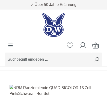
✓ Über 50 Jahre Erfahrung
Zum Hauptinhalt springen
Bildergalerie überspringen