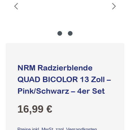
NRM Radzierblende
QUAD BICOLOR 13 Zoll –
Pink/Schwarz – 4er Set
Regulärer Preis:
16,99 €
Preise inkl. MwSt. zzgl. Versandkosten