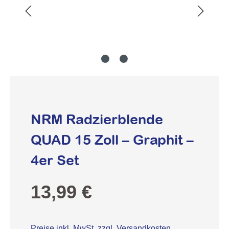
NRM Radzierblende
QUAD 15 Zoll – Graphit –
4er Set
Regulärer Preis:
13,99 €
Preise inkl. MwSt. zzgl. Versandkosten