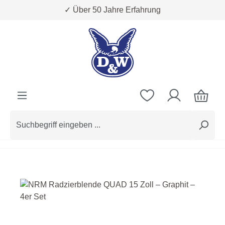
✓ Über 50 Jahre Erfahrung
Zum Hauptinhalt springen
Bildergalerie überspringen