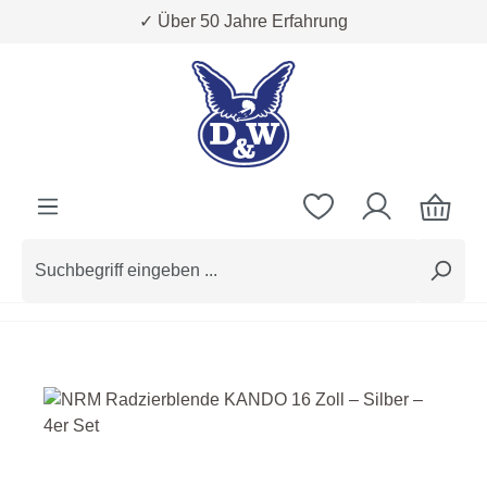
✓ Über 50 Jahre Erfahrung
Zum Hauptinhalt springen
Bildergalerie überspringen