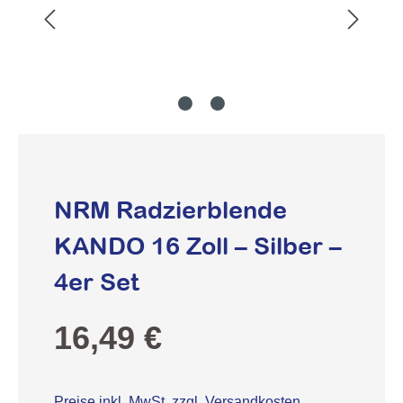
NRM Radzierblende
KANDO 16 Zoll – Silber –
4er Set
Regulärer Preis:
16,49 €
Preise inkl. MwSt. zzgl. Versandkosten