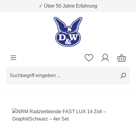
✓ Über 50 Jahre Erfahrung
Zum Hauptinhalt springen
Bildergalerie überspringen