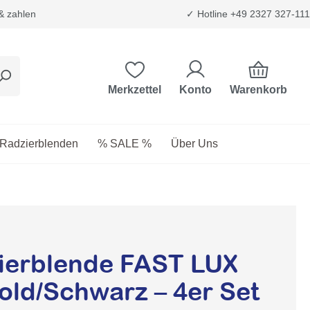
 & zahlen
✓ Hotline +49 2327 327-111
Warenkorb
Merkzettel
Konto
etriebsstoffe
as Dropdown der Kategorie Transport & Trägersysteme
Radzierblenden
% SALE %
Über Uns
erblende FAST LUX
Gold/Schwarz – 4er Set