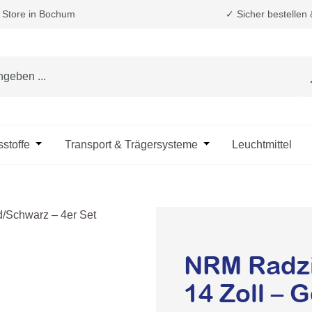
Store in Bochum
✓ Sicher bestellen
e das Dropdown der Kategorie Fahrzeugpflege & Reinigung
sstoffe
Öffne oder Schließe das Dropdown der Kategorie Öle & B
Transport & Trägersysteme
Öffne oder Schließe d
Leuchtmittel
NRM Radzi
14 Zoll – 