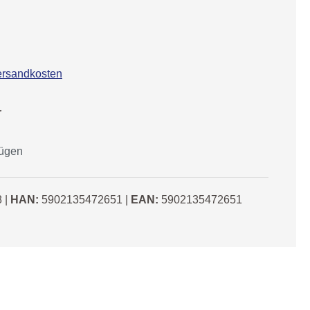
Versandkosten
r
fügen
8
|
HAN:
5902135472651
|
EAN:
5902135472651