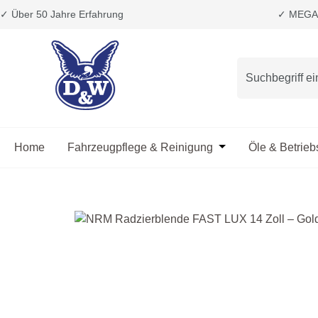
✓ Über 50 Jahre Erfahrung
✓ MEGA 
m Hauptinhalt springen
Zur Suche springen
Zur Hauptnavigation springen
Home
Fahrzeugpflege & Reinigung
Öffne oder Schließ
Öle & Betrieb
Bildergalerie überspringen