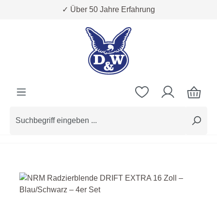
✓ Über 50 Jahre Erfahrung
Zum Hauptinhalt springen
Bildergalerie überspringen