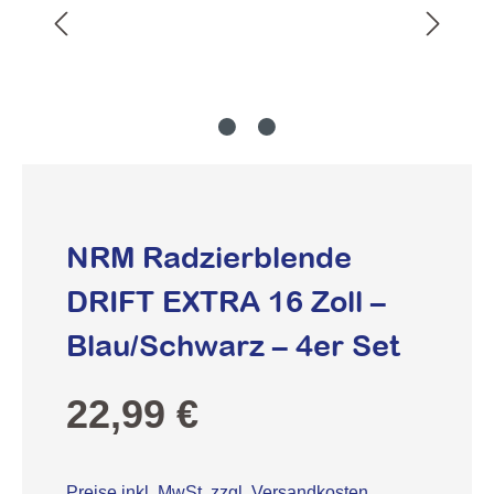
NRM Radzierblende
DRIFT EXTRA 16 Zoll –
Blau/Schwarz – 4er Set
Regulärer Preis:
22,99 €
Preise inkl. MwSt. zzgl. Versandkosten